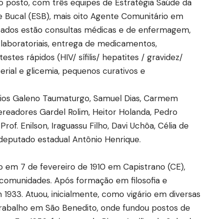
no posto, com três equipes de Estratégia Saúde da
de Bucal (ESB), mais oito Agente Comunitário em
rtados estão consultas médicas e de enfermagem,
laboratoriais, entrega de medicamentos,
stes rápidos (HIV/ sífilis/ hepatites / gravidez/
terial e glicemia, pequenos curativos e
rios Galeno Taumaturgo, Samuel Dias, Carmem
vereadores Gardel Rolim, Heitor Holanda, Pedro
Prof. Enilson, Iraguassu Filho, Davi Uchôa, Célia de
o deputado estadual Antônio Henrique.
 em 7 de fevereiro de 1910 em Capistrano (CE),
comunidades. Após formação em filosofia e
 1933. Atuou, inicialmente, como vigário em diversas
trabalho em São Benedito, onde fundou postos de