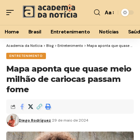
Aa
Font
Resizer
Home
Brasil
Entretenimento
Notícias
Saú
Academia da Notícia
>
Blog
>
Entretenimento
>
Mapa aponta que quase meio milhão de cariocas passam fome
ENTRETENIMENTO
Mapa aponta que quase meio
milhão de cariocas passam
fome
Diego Rodríguez
29 de maio de 2024