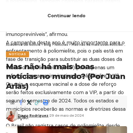
a poliomielite, também chamada paralisia infantil.
Por isso, pedimos aos pais ou responsáveis que
Continuar lendo
levem as crianças ao posto mais próximo para que
elas não sofram com as sequelas de doenças
imunopreviníveis”, afirmou.
A campanha deste ano é muito importante para o
Academia da Notícia
>
Blog
>
Notícias
>
Mas não há mais boas notícias no mundo? (Por Juan Arias)
enfrentamento à poliomielite, pois o país está em
NOTÍCIAS
fase de transição para substituir as duas doses da
Mas não há mais boas
vacina oral poliomielite (VOP) para apenas um
notícias no mundo? (Por Juan
reforço com a vacina inativada poliomielite (VIP).
Ou seja, o esquema vacinal e a dose de reforço
Arias)
serão feitos exclusivamente com a VIP, a partir do
segundo semestre de 2024. Todos os estados e
municípios receberão as normas e diretrizes dessa
Diego Rodríguez
29 de maio de 2024
alteração.
O Brasil não registra casos de poliomielite desde