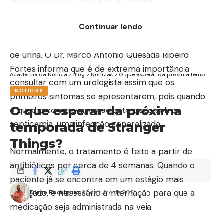
Continuar lendo
Quando inflamada, a próstata incha e causa
dificuldade e desconforto para urinar e retenção
de urina. O Dr. Marco Antonio Quesada Ribeiro
Fortes informa que é de extrema importância
Academia da Notícia
>
Blog
>
Notícias
>
O que esperar da próxima temporada de Stranger Things?
consultar com um urologista assim que os
NOTÍCIAS
primeiros sintomas se apresentarem, pois quando
O que esperar da próxima
o quadro se agrava, o paciente pode sofrer
septicemia, uma infecção generalizada.
temporada de Stranger
Things?
Normalmente, o tratamento é feito a partir de
antibióticos por cerca de 4 semanas. Quando o
paciente já se encontra em um estágio mais
avançado, é necessário a internação para que a
Diego Rodríguez
14 de julho de 2021
medicação seja administrada na veia.