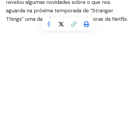
revelou algumas novidades sobre o que nos
aguarda na próxima temporada de “Stranger
Things” uma das séries mais promissoras da Netflix.
Não há dúvidas que Stranger Things é uma das
queridinhas da Netflix. Trata-se de uma série
lançada em 2016 que vem sendo preparada para
sua quarta e última temporada. Marcio Alario
Esteves comenta que, entre as séries de maior
sucesso da plataforma, Stranger Things disputa
Continuar lendo
com Bridgertons, que surpreendem pelas boas
críticas e retorno vindo do público.
Marcio Alario Esteves comenta que, por conta do
atual cenário epidêmico, as gravações tiveram de
ser adiadas por um tempo, no entanto já