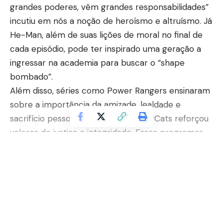
grandes poderes, vêm grandes responsabilidades”
incutiu em nós a noção de heroísmo e altruísmo. Já
He-Man, além de suas lições de moral no final de
cada episódio, pode ter inspirado uma geração a
ingressar na academia para buscar o “shape
bombado”.
Além disso, séries como Power Rangers ensinaram
sobre a importância da amizade, lealdade e
sacrifício pessoal, enquanto ThunderCats reforçou
valores de justiça e integridade. Esses programas
não eram meros passatempos; eles eram lições de
vida embaladas em aventuras emocionantes que
nos mantinham colados à tela, ansiosos por cada
Continuar lendo
novo episódio. Até mesmo Chaves, com seu humor
inocente e situações cotidianas, nos ensinou sobre
a simplicidade, a importância da comunidade e