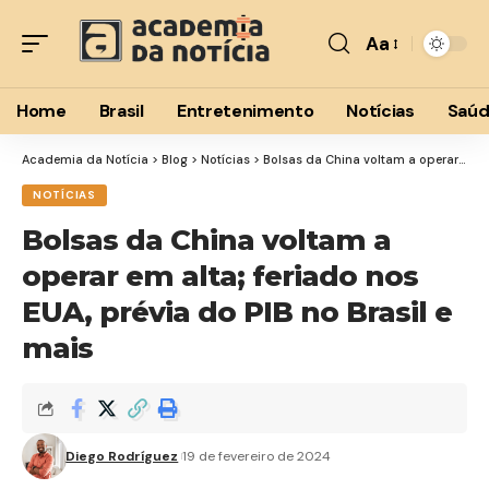
Aa
Font
Resizer
Home
Brasil
Entretenimento
Notícias
Saú
Academia da Notícia
>
Blog
>
Notícias
>
Bolsas da China voltam a operar em alta; feriado nos EUA, prévia do PIB no Brasil e mais
NOTÍCIAS
Bolsas da China voltam a
operar em alta; feriado nos
EUA, prévia do PIB no Brasil e
mais
Diego Rodríguez
19 de fevereiro de 2024