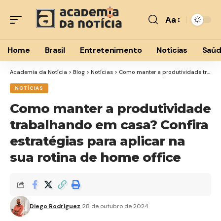
Aa
Font
Resizer
Home
Brasil
Entretenimento
Notícias
Saú
Academia da Notícia
>
Blog
>
Notícias
>
Como manter a produtividade trabalhando em casa? Confira estratégias para aplicar na sua rotina de home office
NOTÍCIAS
Como manter a produtividade
trabalhando em casa? Confira
estratégias para aplicar na
sua rotina de home office
Diego Rodríguez
28 de outubro de 2024