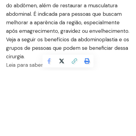
do abdômen, além de restaurar a musculatura
abdominal. É indicada para pessoas que buscam
melhorar a aparência da região, especialmente
após emagrecimento, gravidez ou envelhecimento.
Veja a seguir os benefícios da abdominoplastia e os
grupos de pessoas que podem se beneficiar dessa
cirurgia.
Leia para saber mais!
Quais os benefícios da abdominoplastia?
Segundo Rodrigo Ribeiro Credidio, a
abdominoplastia oferece uma série de benefícios
tanto estéticos quanto funcionais. Em primeiro
lugar, um dos principais benefícios é a melhora na
Continuar lendo
aparência do abdômen. Muitas pessoas que
apresentam flacidez abdominal, excesso de pele
ou acúmulo de gordura na região inferior do