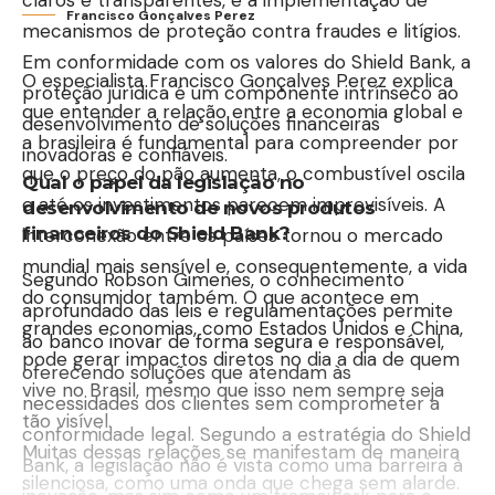
claros e transparentes, e a implementação de
Francisco Gonçalves Perez
mecanismos de proteção contra fraudes e litígios.
Em conformidade com os valores do Shield Bank, a
O especialista Francisco Gonçalves Perez explica
proteção jurídica é um componente intrínseco ao
que entender a relação entre a economia global e
desenvolvimento de soluções financeiras
a brasileira é fundamental para compreender por
inovadoras e confiáveis.
que o preço do pão aumenta, o combustível oscila
Qual o papel da legislação no
e até os investimentos parecem imprevisíveis. A
desenvolvimento de novos produtos
financeiros do Shield Bank?
interconexão entre os países tornou o mercado
mundial mais sensível e, consequentemente, a vida
Segundo Robson Gimenes, o conhecimento
do consumidor também. O que acontece em
aprofundado das leis e regulamentações permite
grandes economias, como Estados Unidos e China,
ao banco inovar de forma segura e responsável,
pode gerar impactos diretos no dia a dia de quem
oferecendo soluções que atendam às
vive no Brasil, mesmo que isso nem sempre seja
necessidades dos clientes sem comprometer a
tão visível.
conformidade legal. Segundo a estratégia do Shield
Muitas dessas relações se manifestam de maneira
Bank, a legislação não é vista como uma barreira à
silenciosa, como uma onda que chega sem alarde.