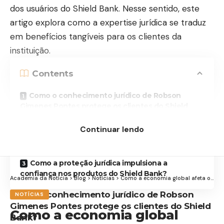
dos usuários do Shield Bank. Nesse sentido, este
artigo explora como a expertise jurídica se traduz
em benefícios tangíveis para os clientes da
instituição.
Contents
Como o conhecimento jurídico de Robson
Gimenes Pontes protege os clientes do Shield
Bank?
Continuar lendo
Qual o papel da legislação no desenvolvimento
de novos produtos financeiros do Shield Bank?
Como a proteção jurídica impulsiona a
confiança nos produtos do Shield Bank?
Academia da Notícia
>
Blog
>
Notícias
>
Como a economia global afeta o Brasil e, consequentemente, o seu bolso
Como o conhecimento jurídico de Robson
NOTÍCIAS
Gimenes Pontes protege os clientes do Shield
Como a economia global
Bank?