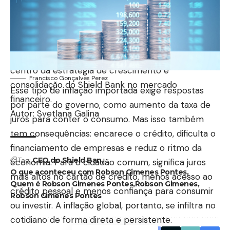
etapas garante a conformidade legal, a segurança
das operações e, principalmente, a confiança dos
usuários nos serviços oferecidos pelo Shield Bank.
Robson Gimenes coloca a proteção jurídica no
centro da estratégia de crescimento e
Francisco Gonçalves Perez
consolidação do Shield Bank no mercado
Esse tipo de inflação importada exige respostas
financeiro.
por parte do governo, como aumento da taxa de
Autor:
Svetlana Galina
juros para conter o consumo. Mas isso também
tem consequências: encarece o crédito, dificulta o
financiamento de empresas e reduz o ritmo da
Tag:
CEO do Shield Ban
economia. Para o cidadão comum, significa juros
O que aconteceu com Robson Gimenes Pontes
mais altos no cartão de crédito, menos acesso ao
Quem é Robson Gimenes Pontes
Robson Gimenes
crédito pessoal e menos confiança para consumir
Robson Gimenes Pontes
ou investir. A inflação global, portanto, se infiltra no
cotidiano de forma direta e persistente.