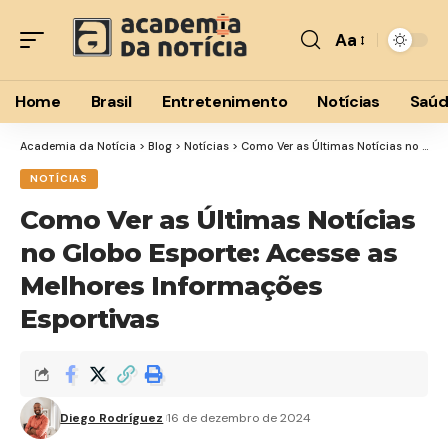
Aa
Font
Resizer
Home
Brasil
Entretenimento
Notícias
Saú
Academia da Notícia
>
Blog
>
Notícias
>
Como Ver as Últimas Notícias no Globo Esporte: Acesse as Melhores Informações Esportivas
NOTÍCIAS
Como Ver as Últimas Notícias
no Globo Esporte: Acesse as
Melhores Informações
Esportivas
Diego Rodríguez
16 de dezembro de 2024