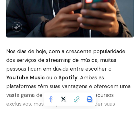
Nos dias de hoje, com a crescente popularidade
dos serviços de streaming de música, muitas
pessoas ficam em dúvida entre escolher o
YouTube Music
ou o
Spotify
. Ambas as
plataformas têm suas vantagens e oferecem uma
vasta gama de músicas, playlists e recursos
exclusivos, mas é importante entender suas
diferenças para fazer a melhor escolha de acordo
com as suas necessidades. Neste artigo, vamos
explorar os principais pontos que podem ajudar a
decidir qual dessas plataformas é a melhor opção