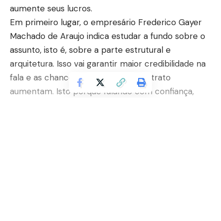
aumente seus lucros.
Em primeiro lugar, o empresário Frederico Gayer
Machado de Araujo indica estudar a fundo sobre o
assunto, isto é, sobre a parte estrutural e
arquitetura. Isso vai garantir maior credibilidade na
fala e as chances para selar um contrato
aumentam. Isto porque falando com confiança,
certamente, o cliente sentirá firmeza e fará
aquele lugar seu possível lar.
Além disso, Frederico Gayer Machado de Araújo
entende que o marketing pessoal é uma das
Continuar lendo
maiores chaves para o corretor, uma vez que as
mídias sociais possuem papel importante na
carreira de profissionais dos mais diferentes
segmentos.
Desse modo, as redes sociais tornaram- se um