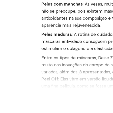
Peles com manchas
: Às vezes, mu
não se preocupe, pois existem másc
antioxidantes na sua composição e
aparência mais rejuvenescida.
Peles maduras
: A rotina de cuidad
máscaras anti-idade conseguem preve
estimulam o colágeno e a elasticida
Entre os tipos de máscaras, Deise 
muito nas inovações do campo da s
variadas, além das já apresentadas,
Peel Off
: Elas vêm em versão líqui
uma fina película, como se fosse u
eficácia muito maior que as tradici
pele. Sabe aquela máscara preta de 
Sheet Mask
: É a famosa máscara c