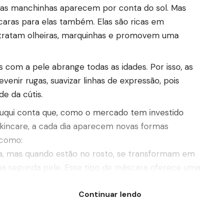
itas manchinhas aparecem por conta do sol. Mas
aras para elas também. Elas são ricas em
 tratam olheiras, marquinhas e promovem uma
os com a pele abrange todas as idades. Por isso, as
nir rugas, suavizar linhas de expressão, pois
de da cútis.
Zuqui conta que, como o mercado tem investido
kincare, a cada dia aparecem novas formas
 como:
da, mas quando estão no rosto, se transformam em
ma segunda pele. Esse tipo de máscara oferece uma
onais, pois promovem a limpeza e a tonificação da
Continuar lendo
tirar cravinhos? Então, é ela!
oreana. Nada mais é do que um tecido moldado