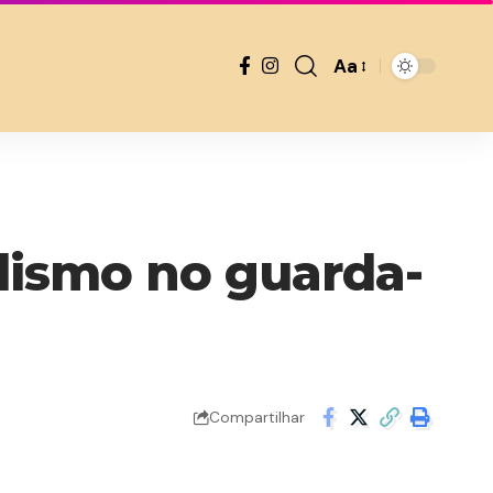
Aa
Font
Resizer
lismo no guarda-
Compartilhar