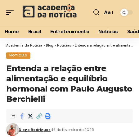
Aa
Font
Resizer
Home
Brasil
Entretenimento
Notícias
Saú
Academia da Notícia
>
Blog
>
Notícias
>
Entenda a relação entre alimentação e equilíbrio hormonal com Paulo Augusto Berchielli
NOTÍCIAS
Entenda a relação entre
alimentação e equilíbrio
hormonal com Paulo Augusto
Berchielli
Diego Rodríguez
14 de fevereiro de 2025