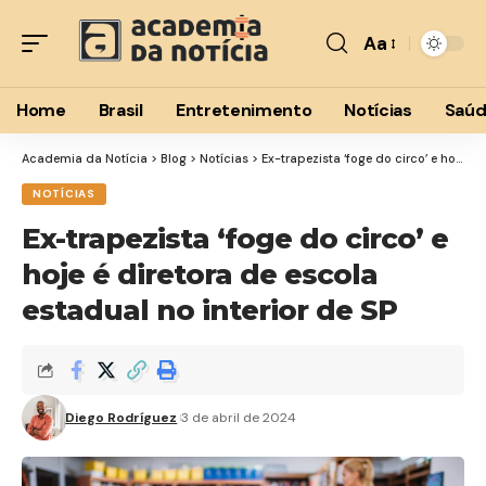
Aa
Font
Resizer
Home
Brasil
Entretenimento
Notícias
Saú
Academia da Notícia
>
Blog
>
Notícias
>
Ex-trapezista ‘foge do circo’ e hoje é diretora de escola estadual no interior de SP
NOTÍCIAS
Ex-trapezista ‘foge do circo’ e
hoje é diretora de escola
estadual no interior de SP
Diego Rodríguez
3 de abril de 2024