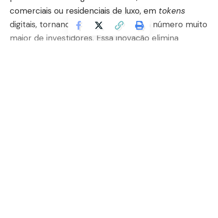
comerciais ou residenciais de luxo, em
tokens
digitais, tornando-os acessíveis a um número muito
maior de investidores. Essa inovação elimina
barreiras geográficas e burocráticas, abrindo um
novo horizonte para o financiamento e a aquisição
de bens imobiliários.
Contents
Continuar lendo
O que é a tokenização de imóveis e como
funciona?
Democratizar os investimentos: quebrando
barreiras de acesso
Impacto no financiamento e na transparência
do setor
Tokenização de imóveis: uma oportunidade
promissora no cenário financeiro!