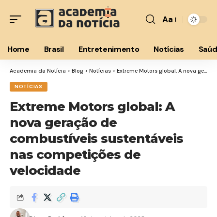
Aa
Font
Resizer
Home
Brasil
Entretenimento
Notícias
Saú
Academia da Notícia
>
Blog
>
Notícias
>
Extreme Motors global: A nova geração de combustíveis sustentáveis nas competições de velocidade
NOTÍCIAS
Extreme Motors global: A
nova geração de
combustíveis sustentáveis
nas competições de
velocidade