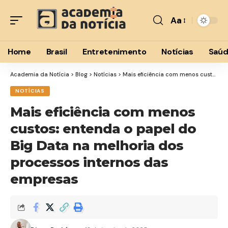
Aa
Font
Resizer
Home
Brasil
Entretenimento
Notícias
Saú
Academia da Notícia
>
Blog
>
Notícias
>
Mais eficiência com menos custos: entenda o papel do Big Data na melhoria dos processos internos das empresas
NOTÍCIAS
Mais eficiência com menos
custos: entenda o papel do
Big Data na melhoria dos
processos internos das
empresas