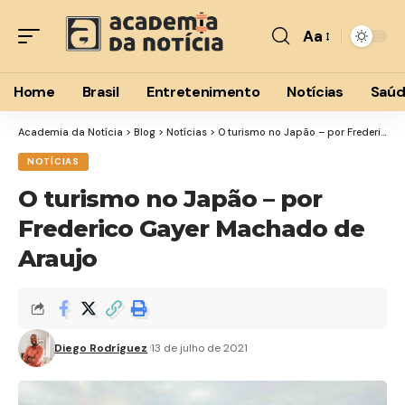
Aa
Font
Resizer
Home
Brasil
Entretenimento
Notícias
Saú
Academia da Notícia
>
Blog
>
Notícias
>
O turismo no Japão – por Frederico Gayer Machado de Araujo
NOTÍCIAS
O turismo no Japão – por
Frederico Gayer Machado de
Araujo
Diego Rodríguez
13 de julho de 2021