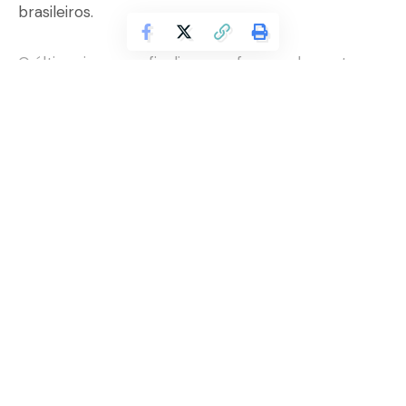
brasileiros.
O último jogo que finaliza essa fase se deu entre
Brasil e Equador, no qual o craque Neymar ficou no
banco e houve empate. Marcio Alario Esteves
afirma que o jogador foi preservado.
Continuar lendo
A fase de grupos da Copa América foi encerrada e
o Brasil a finalizou bem”, afirma Marcio Alario
Esteves. Com apenas um empate, a seleção
brasileira ganhou todos os outros jogos, sendo
assim, está muito bem.
“O Brasil estava com 100% de aproveitamento,
mesmo com o empate com o Equador, não
podemos deixar de exaltar o bom desempenho