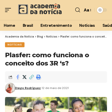
Aa
Font
Resizer
Home
Brasil
Entretenimento
Notícias
Saú
Academia da Notícia
>
Blog
>
Notícias
>
Plasfer: como funciona o conceito dos 3R ‘s?
NOTÍCIAS
Plasfer: como funciona o
conceito dos 3R ‘s?
Diego Rodríguez
12 de maio de 2021