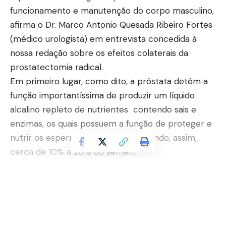
funcionamento e manutenção do corpo masculino,
afirma o Dr. Marco Antonio Quesada Ribeiro Fortes
(médico urologista) em entrevista concedida à
nossa redação sobre os efeitos colaterais da
prostatectomia radical.
Em primeiro lugar, como dito, a próstata detém a
função importantíssima de produzir um líquido
alcalino repleto de nutrientes contendo sais e
enzimas, os quais possuem a função de proteger e
nutrir os espermatozoides. Constituindo, assim,
cerca de 10% a 20% do sêmen.
A prostatectomia radical consiste na realização de
um procedimento cirúrgico para o tratamento de
um paciente que possui um câncer de próstata de
Continuar lendo
caráter localizado, ou seja, não há sinais de
metástase e o câncer está alojado dentro da