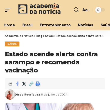
Aa
Font
Resizer
Home
Brasil
Entretenimento
Notícias
Saú
Academia da Notícia
>
Blog
>
Saúde
>
Estado acende alerta contra sarampo e recomenda vacinação
SAÚDE
Estado acende alerta contra
sarampo e recomenda
vacinação
Diego Rodríguez
8 de julho de 2024