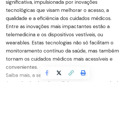
significativa, impulsionada por inovações
tecnológicas que visam melhorar o acesso, a
qualidade e a eficiência dos cuidados médicos.
Entre as inovações mais impactantes estão a
telemedicina e os dispositivos vestíveis, ou
wearables. Estas tecnologias não só facilitam o
monitoramento contínuo da saúde, mas também
tornam os cuidados médicos mais acessíveis e
convenientes.
Saiba mais, a seguir!
A revolução da telemedicina: como a tecnologia
está transformando a saúde
A telemedicina permite que pacientes e médicos
se conectem remotamente através de tecnologias
Continuar lendo
de comunicação, como videoconferências,
aplicativos móveis e plataformas de saúde digital.