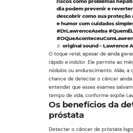
riscos como problemas hepáti
dia podem prevenir e reverter
descobrir como sua proteção 
e humor com cuidados simple
#DrLawrenceAseba
#QuemÉL
#OQueAconteceuComLawren
♬ original sound – Lawrence 
O toque retal, apesar de ainda gera
rápido e indolor. Ele permite ao mé
nódulos ou endurecimento. Aliás, 
chance de detectar o câncer ainda 
entender que esses exames salvam v
tempo de vida, conforme expõe La
Os benefícios da d
próstata
Detectar o câncer de próstata logo 