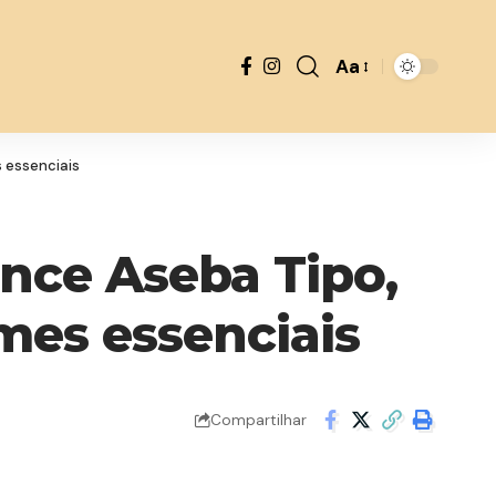
Aa
Font
Resizer
s essenciais
nce Aseba Tipo,
ames essenciais
Compartilhar