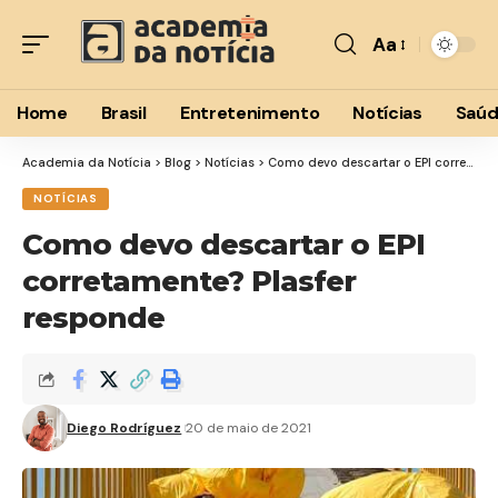
Aa
Font
Resizer
Home
Brasil
Entretenimento
Notícias
Saú
Academia da Notícia
>
Blog
>
Notícias
>
Como devo descartar o EPI corretamente? Plasfer responde
NOTÍCIAS
Como devo descartar o EPI
corretamente? Plasfer
responde
Diego Rodríguez
20 de maio de 2021