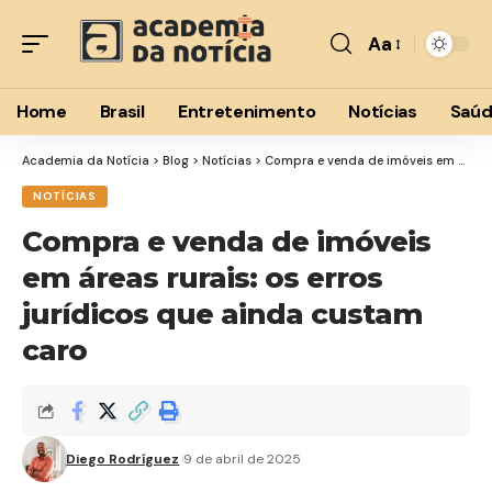
Aa
Font
Resizer
Home
Brasil
Entretenimento
Notícias
Saú
Academia da Notícia
>
Blog
>
Notícias
>
Compra e venda de imóveis em áreas rurais: os erros jurídicos que ainda custam caro
NOTÍCIAS
Compra e venda de imóveis
em áreas rurais: os erros
jurídicos que ainda custam
caro
Diego Rodríguez
9 de abril de 2025