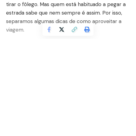
tirar o fôlego. Mas quem está habituado a pegar a
estrada sabe que nem sempre é assim. Por isso,
separamos algumas dicas de como aproveitar a
viagem.
Revisão
: A moto precisa estar com a revisão
dos pneus, freios, elétrica e lubrificação todos em
dia. Todos esses pontos são essenciais para a
Continuar lendo
segurança do piloto e de quem está na estrada
também. Saia com o óleo em dia e o tanque cheio,
pois além de evitar acidentes também evita dor de
cabeça.
Prevenção
: Marcio Alario Esteves diz que a
segurança pessoal sob duas rodas é fundamental.
Por isso, verifique itens essenciais para a segurança