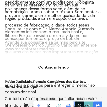
periodicamente com um profissional urologista,
os vinhos se diferenciam muito em sua
pois apenas dessa forma você, além de se
composição, aroma, sabor e textura. Sem contar a
prevenir, garante uma melhor qualidade de vida.
região produzida, a safra, a espécie da uva, o
processo de fabricação, a idade, todos esses
Consulte-se com o Dr. Marco Antonio Quesada
elementos influenciam o resultado final e,
Ribeiro Fortes e invista em uma vida melhor.
consequentemente, o preço da bebida.
Agende sua consulta e saiba mais pelo site:
O empresário Marco Antonio Carbonari entende
www.marcofortes.med.br/
.
que uma das coisas mais importantes em relação
ao valor final da bebida é a qualidade da vinícola,
bem como a qualidade e a tradição empregada no
Continuar lendo
Tag:
Câncer de Próstata
Fimose
processo de obtenção da bebida. Vinícolas
Marco Antonio Quesada Ribeiro Fortes
orquialgia
especializadas e confiáveis possuem sistemas
Poder Judiciário
Romulo Gonçalves dos Santos
arrojados e precisos para entregar o melhor ao
Sentença
urologia
consumidor final.
Contudo, não é apenas isso que influencia o valor
final do vinho. Desde o processo de plantio e
Facebook