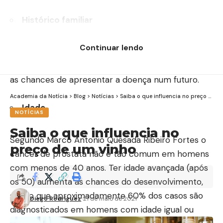
Histórico familiar
Continuar lendo
Ter parentes de primeiro grau diagnosticados com
câncer de próstata aumentam consideravelmente
as chances de apresentar a doença num futuro.
Academia da Notícia
>
Blog
>
Notícias
>
Saiba o que influencia no preço de um vinho
Idade
NOTÍCIAS
Saiba o que influencia no
Segundo Marco Antonio Quesada Ribeiro Fortes o
preço de um vinho
câncer de próstata não é tão comum em homens
com menos de 40 anos. Ter idade avançada (após
os 50) aumenta as chances do desenvolvimento,
sendo que aproximadamente 60% dos casos são
Diego Rodríguez
21 de maio de 2021
diagnosticados em homens com idade igual ou