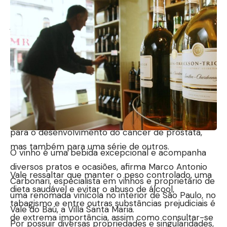
superior a 65 anos.
Alterações genéticas
O urologista Dr. Marco Antonio Quesada Ribeiro
Fortes revela que alterações genéticas hereditárias
aumentam os riscos do desenvolvimento de
cânceres, tanto no homem como na mulher. Além
disso, essas alterações não só aumentam os riscos
para o desenvolvimento do câncer de próstata,
mas também para uma série de outros.
O vinho é uma bebida excepcional e acompanha
diversos pratos e ocasiões, afirma Marco Antonio
Vale ressaltar que manter o peso controlado, uma
Carbonari, especialista em vinhos e proprietário de
dieta saudável e evitar o abuso de álcool,
uma renomada vinícola no interior de São Paulo, no
tabagismo e entre outras substâncias prejudiciais é
Vale do Baú, a Villa Santa Maria.
de extrema importância, assim como consultar-se
Por possuir diversas propriedades e singularidades,