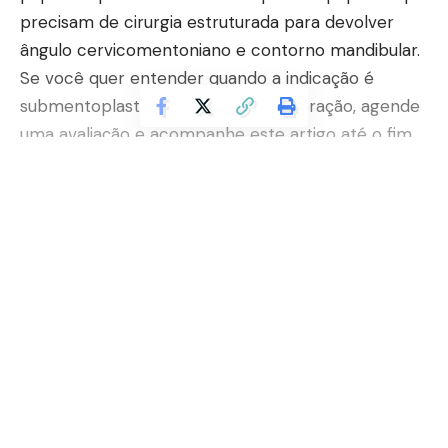
precisam de cirurgia estruturada para devolver
ângulo cervicomentoniano e contorno mandibular.
Se você quer entender quando a indicação é
submentoplastia e como é a recuperação, agende
uma avaliação e acompanhe este artigo até o fim.
Contents
Quem costuma se beneficiar mais?
Continuar lendo
O que é avaliado na consulta para indicar a
técnica?
Cicatriz e naturalidade do contorno
Riscos e como são reduzidos no planejamento
Submentoplastia: Papada e flacidez cervical
Quem costuma se beneficiar mais?