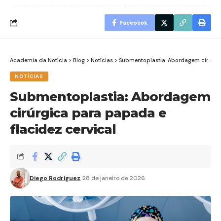
Facebook
Academia da Notícia
>
Blog
>
Notícias
>
Submentoplastia: Abordagem cirúrgica para papada e flacidez cervical
NOTÍCIAS
Submentoplastia: Abordagem
cirúrgica para papada e
flacidez cervical
Diego Rodríguez
28 de janeiro de 2026