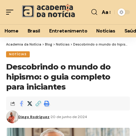
Aa
Font
Resizer
Home
Brasil
Entretenimento
Notícias
Saú
Academia da Notícia
>
Blog
>
Notícias
>
Descobrindo o mundo do hipismo: o guia completo para iniciantes
NOTÍCIAS
Descobrindo o mundo do
hipismo: o guia completo
para iniciantes
Diego Rodríguez
20 de junho de 2024