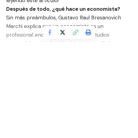
leyendo este artículo!
Después de todo, ¿qué hace un economista?
Sin más preámbulos, Gustavo Raul Bresanovich
Marchi explica que un economista es un
profesional encargado de realizar estudios
matemáticos, hechos históricos y estadísticas
generales con el fin de analizar y detectar las
tendencias económicas de una determinada
región, que puede ser un estado, un país o incluso
Continuar lendo
un continente. Además, los informes elaborados
por un economista ayudan a los inversores a
comprender el momento exacto para invertir o
retirar fondos.
¿Cómo convertirse en economista?
Para llegar a ser economista, según Gustavo Raul
Bresanovich Marchi, es necesario realizar una