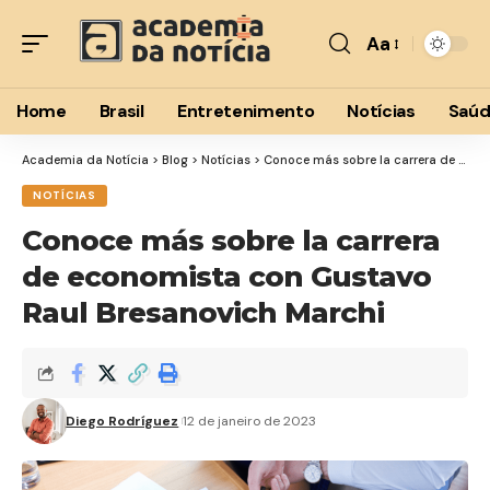
Aa
Font
Resizer
Home
Brasil
Entretenimento
Notícias
Saú
Academia da Notícia
>
Blog
>
Notícias
>
Conoce más sobre la carrera de economista con Gustavo Raul Bresanovich Marchi
NOTÍCIAS
Conoce más sobre la carrera
de economista con Gustavo
Raul Bresanovich Marchi
Diego Rodríguez
12 de janeiro de 2023