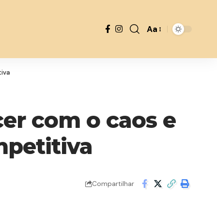
Aa
Font
Resizer
tiva
cer com o caos e
petitiva
Compartilhar