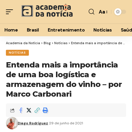
Aa
Font
Resizer
Home
Brasil
Entretenimento
Notícias
Saú
Academia da Notícia
>
Blog
>
Notícias
>
Entenda mais a importância de uma boa logística e armazenagem do vinho – por Marco Carbonari
NOTÍCIAS
Entenda mais a importância
de uma boa logística e
armazenagem do vinho – por
Marco Carbonari
Diego Rodríguez
29 de junho de 2021