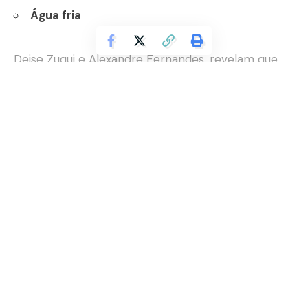
Água fria
Deise Zuqui e Alexandre Fernandes, revelam que,
mesmo que pareça uma dica estranha, lavar o
rosto com água fria antes da aplicação é algo que
pode fazer sua maquiagem durar muito mais
Continuar lendo
tempo. Isso porque a água fria fecha os poros,
diminuindo a quantidade de oleosidade ao longo do
dia.
Entretanto, sempre seque bem o rosto, sem fazer
movimentos agressivos. Invista em algum tônico
para seu tipo de pele para aplicar após a lavagem.
Prime