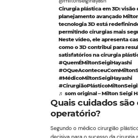
@miltonseigihayash
Cirurgia plástica em 3D: visão
planejamento avançado Milton
tecnologia 3D está redefinind
permitindo cirurgias mais segu
Neste vídeo, ele apresenta caso
como o 3D contribui para resul
satisfatórios na cirurgia plásti
#QuemÉMiltonSeigiHayashi
#OQueAconteceuComMiltonSe
#MédicoMiltonSeigiHayashi
#CirurgiãoPlásticoMiltonSeig
♬ som original – Milton Seigi H
Quais cuidados são 
operatório?
Segundo o médico cirurgião plástico
decisiva para o sucesso da cirurgia