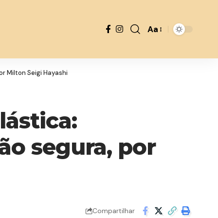
Aa
Font
Resizer
r Milton Seigi Hayashi
ástica:
ão segura, por
Compartilhar