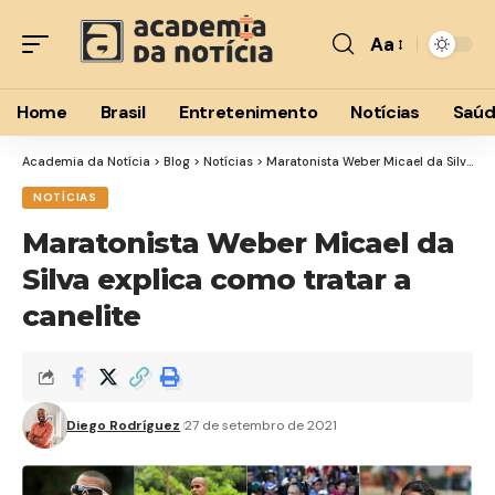
Aa
Font
Resizer
Home
Brasil
Entretenimento
Notícias
Saú
Academia da Notícia
>
Blog
>
Notícias
>
Maratonista Weber Micael da Silva explica como tratar a canelite
NOTÍCIAS
Maratonista Weber Micael da
Silva explica como tratar a
canelite
Diego Rodríguez
27 de setembro de 2021