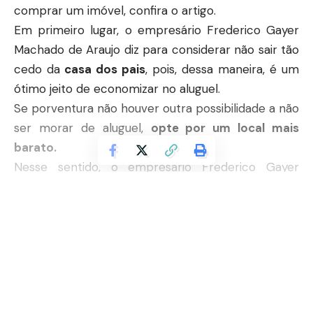
comprar um imóvel, confira o artigo.
Em primeiro lugar, o empresário Frederico Gayer
Machado de Araujo diz para considerar não sair tão
cedo da
casa dos pais
, pois, dessa maneira, é um
ótimo jeito de economizar no aluguel.
Se porventura não houver outra possibilidade a não
ser morar de aluguel,
opte por um local mais
barato.
Nesse sentido, o empresário Frederico Gayer
Machado de Araujo explica que economizar no
aluguel é uma forma de guardar dinheiro para o
Continuar lendo
imóvel futuro. Além disso, uma maneira de
economizar nos custos de vida pagando aluguel é
dividir o imóvel com alguém
.
Outra dica do empresário Frederico Gayer
Machado de Araujo é realizar um
planejamento