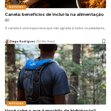
NOTÍCIAS
Canela: benefícios de incluí-la na alimentação
￼
A canela é uma especiaria que não agrada a todos os paladares,
…
Diego Rodríguez
3 Min Read
NOTÍCIAS
Você sabe o que é mochila de hidratação?