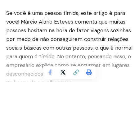
Se você é uma pessoa tímida, este artigo é para
você! Márcio Alario Esteves comenta que muitas
pessoas hesitam na hora de fazer viagens sozinhas
por medo de não conseguirem construir relações
sociais básicas com outras pessoas, o que é normal
para quem é tímido. No entanto, pensando nisso, o
empresário explica como se enturmar em lugares
desconhecidos.
Se hospede em albergues
Além de esses lugares terem hospedadas diversas
pessoas, elas podem ser de diferentes países, com
Continuar lendo
diversos idiomas e culturas. O contato com essas
pessoas pode ser realizado de maneira fácil, uma
vez que albergues possuem diversas áreas comuns
e divisão de quartos.