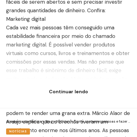
fáceis de serem abertos e sem precisar investir
grandes quantidades de dinheiro. Confira:
Marketing digital
Cada vez mais pessoas têm conseguido uma
estabilidade financeira por meio do chamado
marketing digital. É possível vender produtos
virtuais como cursos, livros e treinamentos e obter
comissões por essas vendas. Mas não pense que
esse trabalho é sinônimo de dinheiro fácil, exige
muito estudo e dedicação. Muito cuidado para não
cair em golpes, que são bem comuns nessa área.
Continuar lendo
Bazar/brechó
Algumas peças paradas no seu guarda-roupa
podem te render uma grana extra. Márcio Alaor de
Araujo explica que os brechós tiveram um
Academia da Notícia
>
Blog
>
Notícias
>
Como conhecer pessoas e fazer amizades ao viajar
crescimento enorme nos últimos anos. As pessoas
NOTÍCIAS