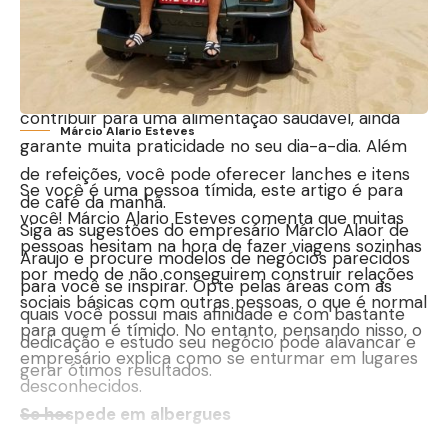
qualidade de vida, explica Márcio Alaor de Araujo.
Durante a pandemia houve um grande
crescimento no consumo de frutas e verduras.
Investir em refeições congeladas, além de
contribuir para uma alimentação saudável, ainda
Márcio Alario Esteves
garante muita praticidade no seu dia-a-dia. Além
de refeições, você pode oferecer lanches e itens
Se você é uma pessoa tímida, este artigo é para
de café da manhã.
você! Márcio Alario Esteves comenta que muitas
Siga as sugestões do empresário Márcio Alaor de
pessoas hesitam na hora de fazer viagens sozinhas
Araujo e procure modelos de negócios parecidos
por medo de não conseguirem construir relações
para você se inspirar. Opte pelas áreas com as
sociais básicas com outras pessoas, o que é normal
quais você possui mais afinidade e com bastante
para quem é tímido. No entanto, pensando nisso, o
dedicação e estudo seu negócio pode alavancar e
empresário explica como se enturmar em lugares
gerar ótimos resultados.
desconhecidos.
Se hospede em albergues