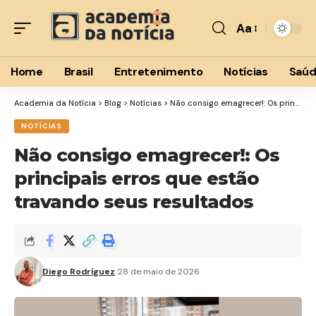
Aa
Font
Resizer
Home
Brasil
Entretenimento
Notícias
Saú
Academia da Notícia
>
Blog
>
Notícias
>
Não consigo emagrecer!: Os principais erros que estão travando seus resultados
NOTÍCIAS
Não consigo emagrecer!: Os
principais erros que estão
travando seus resultados
Diego Rodríguez
28 de maio de 2026