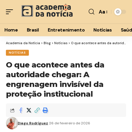
Aa
Font
Resizer
Home
Brasil
Entretenimento
Notícias
Saú
Academia da Notícia
>
Blog
>
Notícias
>
O que acontece antes da autoridade chegar: A engrenagem invisível da proteção institucional
NOTÍCIAS
O que acontece antes da
autoridade chegar: A
engrenagem invisível da
proteção institucional
Diego Rodríguez
26 de fevereiro de 2026