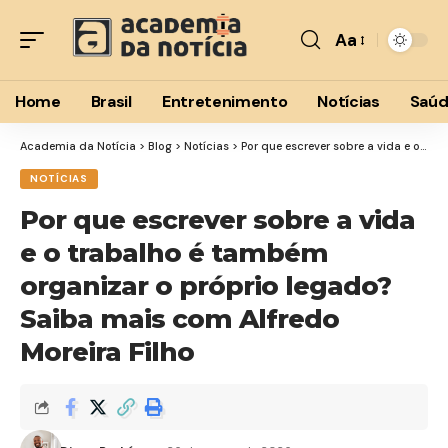
Aa
Font
Resizer
Home
Brasil
Entretenimento
Notícias
Saú
Academia da Notícia
>
Blog
>
Notícias
>
Por que escrever sobre a vida e o trabalho é também organizar o próprio legado? Saiba mais com Alfredo Moreira Filho
NOTÍCIAS
Por que escrever sobre a vida
e o trabalho é também
organizar o próprio legado?
Saiba mais com Alfredo
Moreira Filho