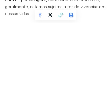
geralmente, estamos sujeitos a ter de vivenciar em
nossas vidas.
Sabendo de tudo isso, Marcio Alario Esteves reuniu
neste artigo algumas indicações de filmes de
romance que você provavelmente irá amar, veja a
seguir:
Continuar lendo
Dirty Dance: ritmo quente
Trata-se, de acordo com Marcio Alario Esteves, um
clássico que faz sucesso na categoria do romance
há mais de 30 anos.
Somos apresentados a Baby, uma garota de 17