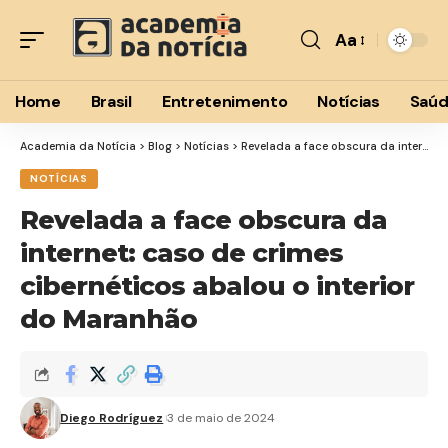
Aa
Font
Resizer
Home
Brasil
Entretenimento
Notícias
Saú
Academia da Notícia
>
Blog
>
Notícias
>
Revelada a face obscura da internet: caso de crimes cibernéticos abalou o interior do Maranhão
NOTÍCIAS
Revelada a face obscura da
internet: caso de crimes
cibernéticos abalou o interior
do Maranhão
Diego Rodríguez
3 de maio de 2024