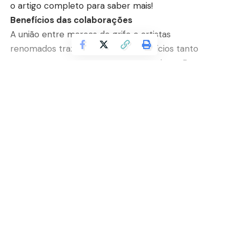
o artigo completo para saber mais!
Benefícios das colaborações
A união entre marcas de grife e artistas
renomados traz uma série de benefícios tanto
para as empresas quanto para os artistas. Para as
marcas, essa colaboração oferece a oportunidade
de se destacar no mercado, alcançar novos
públicos e reforçar sua identidade de marca. Por
Continuar lendo
outro lado, os artistas ganham visibilidade,
reconhecimento e a chance de expandir sua arte
para além dos tradicionais espaços de exposição,
alcançando um público mais diversificado e
internacional.
Exclusividade e valor percebido
Uma das principais vantagens das colaborações
entre marcas de grife e artistas renomados é a