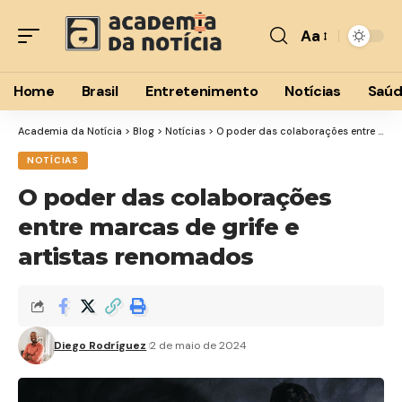
Aa
Font
Resizer
Home
Brasil
Entretenimento
Notícias
Saú
Academia da Notícia
>
Blog
>
Notícias
>
O poder das colaborações entre marcas de grife e artistas renomados
NOTÍCIAS
O poder das colaborações
entre marcas de grife e
artistas renomados
Diego Rodríguez
2 de maio de 2024