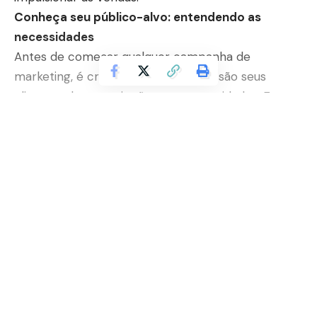
Conheça seu público-alvo: entendendo as
necessidades
Antes de começar qualquer campanha de
marketing, é crucial entender quem são seus
clientes-alvo e quais são suas necessidades. Faça
pesquisas de mercado para identificar os tipos de
culturas e agricultores que mais se beneficiaram
de seus fertilizantes. Isso ajudará a adaptar suas
Continuar lendo
estratégias de marketing e distribuição para atingir
o público certo.
Destaque os benefícios: comunique o valor
Ao promover seus fertilizantes, destaque os
benefícios que oferecem aos agricultores. Isso
pode incluir maior produtividade das culturas,
melhor qualidade dos alimentos e maior
rentabilidade. Como ressalta Natale Haeitmann