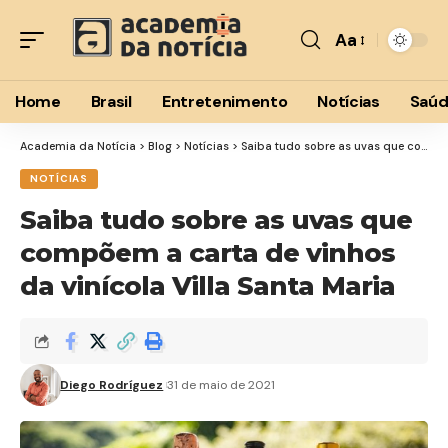
Aa
Font
Resizer
Home
Brasil
Entretenimento
Notícias
Saú
Academia da Notícia
>
Blog
>
Notícias
>
Saiba tudo sobre as uvas que compõem a carta de vinhos da vinícola Villa Santa Maria
NOTÍCIAS
Saiba tudo sobre as uvas que
compõem a carta de vinhos
da vinícola Villa Santa Maria
Diego Rodríguez
31 de maio de 2021