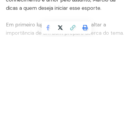
dicas a quem deseja iniciar esse esporte.
Em primeiro lugar, é necessário ressaltar a
importância de um bom preparo acerca do tema.
Treino e preparo são imprescindíveis na hora de
formar um piloto ou motorista, por isso, esteja
confiante no seu potencial de direção e vá firme,
Continuar lendo
desse modo, você terá mais confiança para
percorrer as estradas sinuosas e perigosas.
Além disso, é importante distinguir de forma
correta a finalidade para o uso da moto, ressalta
Marcio Alario Esteves. Vale lembrar que os
equipamentos de uma moto para as ruas, utilizadas
no cotidiano, são diferentes dos equipamentos
necessários para a prática de esportes na trilha.