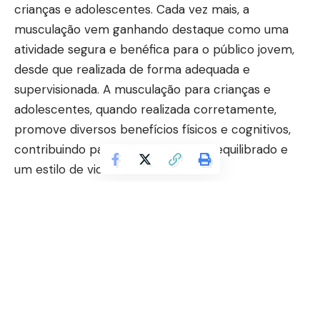
crianças e adolescentes. Cada vez mais, a
musculação vem ganhando destaque como uma
atividade segura e benéfica para o público jovem,
desde que realizada de forma adequada e
supervisionada. A musculação para crianças e
adolescentes, quando realizada corretamente,
promove diversos benefícios físicos e cognitivos,
contribuindo para um crescimento equilibrado e
um estilo de vida ativo desde cedo.
Estudos recentes mostram que a musculação não
prejudica o crescimento linear das crianças e pode
ser iniciada a partir dos oito anos, utilizando pesos
leves e métodos graduais. A musculação para
crianças e adolescentes fortalece os ossos e os
músculos, além de melhorar a resistência física e a
Continuar lendo
coordenação motora. Por meio da contração