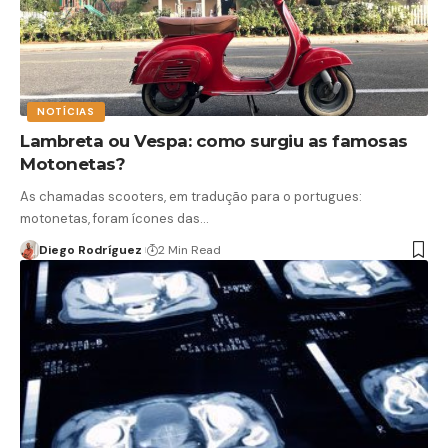
NOTÍCIAS
Lambreta ou Vespa: como surgiu as famosas
Motonetas?
As chamadas scooters, em tradução para o portugues:
motonetas, foram ícones das…
Diego Rodríguez
2 Min Read