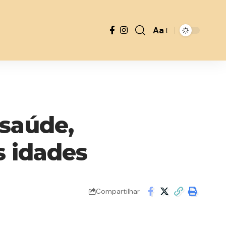
Aa
Font
Resizer
 saúde,
s idades
Compartilhar