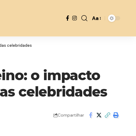
Aa
 das celebridades
eino: o impacto
das celebridades
Compartilhar