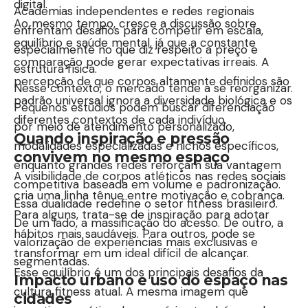
digital.
Academias independentes e redes regionais
Ao mesmo tempo, cresce a discussão sobre
enfrentam desafios para competir em escala,
equilíbrio e saúde mental, já que a constante
especialmente no que diz respeito a preço e
comparação pode gerar expectativas irreais. A
estrutura física.
percepção de que corpos altamente definidos são
Nesse contexto, o mercado tende a se reorganizar.
padrão universal ignora a diversidade biológica e os
Pequenos estúdios podem buscar diferenciação
diferentes contextos de cada indivíduo.
por meio de atendimento personalizado,
Quando inspiração e pressão
modalidades especializadas e nichos específicos,
convivem no mesmo espaço
enquanto grandes redes reforçam sua vantagem
A visibilidade de corpos atléticos nas redes sociais
competitiva baseada em volume e padronização.
cria uma linha tênue entre motivação e cobrança.
Essa dualidade redefine o setor fitness brasileiro.
Para alguns, trata-se de inspiração para adotar
De um lado, a massificação do acesso. De outro, a
hábitos mais saudáveis. Para outros, pode se
valorização de experiências mais exclusivas e
transformar em um ideal difícil de alcançar.
segmentadas.
Esse equilíbrio é um dos principais desafios da
Impacto urbano e uso do espaço nas
cultura fitness atual. A mesma imagem que
cidades