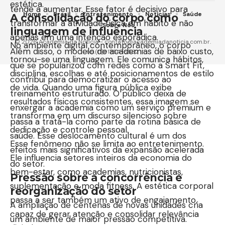
estética.
tende a aumentar. Esse fator é decisivo para
Home
Brasil
Entretenimento
Notícias
Saúde
A consolidação do corpo como
transformar a atividade física em hábito e não
Sobre Nós
linguagem de influência
apenas em uma intenção esporádica.
© 2026 Academia da Notícia - contato@academiadanoticia.com.br.
No ambiente digital contemporâneo, o corpo
Além disso, o modelo de academias de baixo custo,
tel.(11)91754-6532
tornou-se uma linguagem. Ele comunica hábitos,
que se popularizou com redes como a Smart Fit,
disciplina, escolhas e até posicionamentos de estilo
contribui para democratizar o acesso ao
de vida. Quando uma figura pública exibe
treinamento estruturado. O público deixa de
resultados físicos consistentes, essa imagem se
enxergar a academia como um serviço premium e
transforma em um discurso silencioso sobre
passa a tratá-la como parte da rotina básica de
dedicação e controle pessoal.
saúde. Esse deslocamento cultural é um dos
Esse fenômeno não se limita ao entretenimento.
efeitos mais significativos da expansão acelerada
Ele influencia setores inteiros da economia do
do setor.
bem-estar, como academias, nutricionistas,
Pressão sobre a concorrência e
suplementação e moda fitness. A estética corporal
reorganização do setor
passa a ser também um ativo de engajamento,
A ampliação de centenas de novas unidades cria
capaz de gerar atenção e consolidar relevância
um ambiente de maior pressão competitiva.