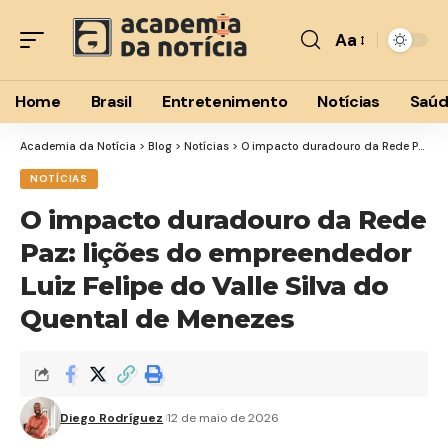
Aa
Font
Resizer
Home
Brasil
Entretenimento
Notícias
Saú
Academia da Notícia
>
Blog
>
Notícias
>
O impacto duradouro da Rede Paz: lições do empreendedor Luiz Felipe do Valle Silva do Quental de Menezes
NOTÍCIAS
O impacto duradouro da Rede
Paz: lições do empreendedor
Luiz Felipe do Valle Silva do
Quental de Menezes
Diego Rodríguez
12 de maio de 2026