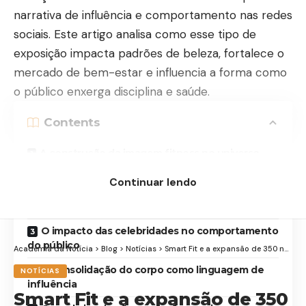
narrativa de influência e comportamento nas redes
sociais. Este artigo analisa como esse tipo de
exposição impacta padrões de beleza, fortalece o
mercado de bem-estar e influencia a forma como
o público enxerga disciplina e saúde.
Contents
A construção da imagem fitness no universo
das celebridades
Continuar lendo
Entre estética e rotina: o que está por trás do
corpo definido
O impacto das celebridades no comportamento
do público
Academia da Notícia
>
Blog
>
Notícias
>
Smart Fit e a expansão de 350 novas academias em 2026: o que muda no mercado fitness no Brasil
A consolidação do corpo como linguagem de
NOTÍCIAS
influência
Smart Fit e a expansão de 350