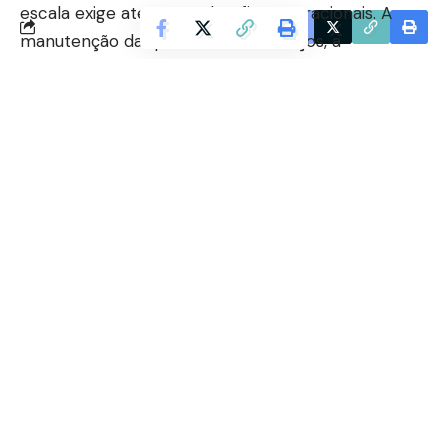
escala exige atenção a desafios operacionais. A
Facebook
manutenção da qualidade dos serviços, a
padronização do atendimento e a gestão de alta
rotatividade de alunos são pontos críticos em
redes com grande volume de unidades.
Outro fator relevante é a sustentabilidade do
modelo. A expansão depende de análise cuidadosa
de localização, densidade populacional e perfil de
consumo. Sem esse equilíbrio, existe risco de
saturação em determinados mercados e baixa
performance de algumas unidades.
Um novo padrão para o mercado
fitness
A expansão da Smart Fit sinaliza uma
transformação mais ampla no setor de academias
no Brasil. O que se observa é a consolidação de um