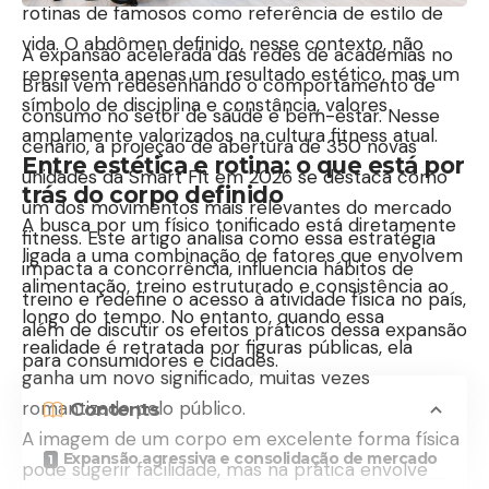
rotinas de famosos como referência de estilo de
vida. O abdômen definido, nesse contexto, não
A expansão acelerada das redes de academias no
representa apenas um resultado estético, mas um
Brasil vem redesenhando o comportamento de
símbolo de disciplina e constância, valores
consumo no setor de saúde e bem-estar. Nesse
amplamente valorizados na cultura fitness atual.
cenário, a projeção de abertura de 350 novas
Entre estética e rotina: o que está por
unidades da
Smart Fit
em 2026 se destaca como
trás do corpo definido
um dos movimentos mais relevantes do mercado
A busca por um físico tonificado está diretamente
fitness. Este artigo analisa como essa estratégia
ligada a uma combinação de fatores que envolvem
impacta a concorrência, influencia hábitos de
alimentação, treino estruturado e consistência ao
treino e redefine o acesso à atividade física no país,
longo do tempo. No entanto, quando essa
além de discutir os efeitos práticos dessa expansão
realidade é retratada por figuras públicas, ela
para consumidores e cidades.
ganha um novo significado, muitas vezes
romantizado pelo público.
Contents
A imagem de um corpo em excelente forma física
Expansão agressiva e consolidação de mercado
pode sugerir facilidade, mas na prática envolve