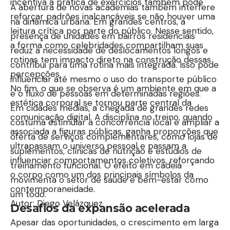
incentiva a prática de exercícios também pode
A abertura de novas academias também interfere
reforçar padrões inalcançáveis se não houver uma
na dinâmica urbana. Em grandes centros, a
leitura crítica por parte do público. Nesse sentido,
presença de unidades em bairros residenciais
a forma como celebridades compartilham suas
reduz a necessidade de deslocamentos longos e
rotinas tem impacto direto na construção dessas
contribui para uma rotina mais integrada. Isso pode
percepções.
influenciar até mesmo o uso do transporte público
No fim, o que se observa é um ambiente em que a
e o fluxo de pessoas em determinadas regiões.
estética corporal se tornou parte central da
Em cidades médias, a chegada de grandes redes
comunicação digital. A disciplina no treino, quando
costuma estimular a concorrência local e ampliar a
associada a figuras públicas, ganha proporções que
oferta de serviços complementares, como lojas de
ultrapassam o universo pessoal e passam a
suplementos, clínicas de nutrição e estúdios de
influenciar comportamentos coletivos, reforçando
treinamento funcional. O efeito em cadeia
o corpo como um dos principais símbolos da
movimenta o setor de saúde e bem-estar como
contemporaneidade.
um todo.
Autor: Diego Velázquez
Desafios da expansão acelerada
Apesar das oportunidades, o crescimento em larga