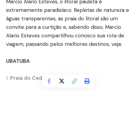
Marcio Alario Esteves, o litoral paulista é
extremamente paradisíaco. Repletas de natureza e
águas transparentes, as praia do litoral são um
convite para a curtição e, sabendo disso, Marcio
Alario Esteves compartilhou conosco sua rota de
viagem, passando pelos melhores destinos, veja:
UBATUBA
Praia do Cedro
Em Ubatuba está localizada uma das praias mais
belas de toda a costa: a Praia do Cedro. Marcio
Continuar lendo
Alario Esteves conta que, por ser considerada de
difícil acesso, a praia é preservada e vazia. Por lá
existem diversas piscinas naturais, isso claro, além