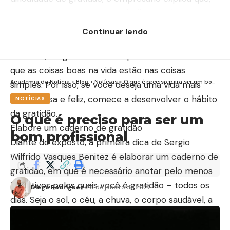
por vezes, vivemos em uma bolha e redoma tão
grande com a nossa própria realidade que
Continuar lendo
esquecemos de agradecer por coisas simples.
Ademais, Sergio Wilfrido Vasques Benitez ressalta
que as coisas boas na vida estão nas coisas
Academia da Notícia
>
Blog
>
Notícias
>
O que é preciso para ser um bom profissional
simples. Por isso, se você deseja uma vida mais
harmoniosa e feliz, comece a desenvolver o hábito
NOTÍCIAS
da gratidão.
O que é preciso para ser um
Elabore um caderno de gratidão
bom profissional
Diante do exposto, a primeira dica de Sergio
Wilfrido Vasques Benitez é elaborar um caderno de
gratidão, em que é necessário anotar pelo menos
5 motivos pelos quais você é gratidão – todos os
Diego Rodríguez
20 de janeiro de 2022
dias. Seja o sol, o céu, a chuva, o corpo saudável, a
família, dentre outros diversos exemplos pelos
quais uma pessoa pode ser grata.