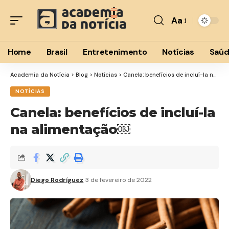
Aa
Font
Resizer
Home
Brasil
Entretenimento
Notícias
Saú
Academia da Notícia
>
Blog
>
Notícias
>
Canela: benefícios de incluí-la na alimentação￼
NOTÍCIAS
Canela: benefícios de incluí-la
na alimentação￼
Diego Rodríguez
3 de fevereiro de 2022