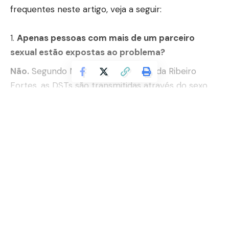
frequentes neste artigo, veja a seguir:
Apenas pessoas com mais de um parceiro
sexual estão expostas ao problema?
Não.
Segundo Marco Antonio Quesada Ribeiro
Fortes, as DSTs são transmitidas através do sexo
desprotegido e compartilhamento de objetos
pessoais.
Continuar lendo
Há riscos de transmissão por sexo oral?
Sim.
O Dr. Marco Antonio Quesada Ribeiro Fortes
revela que qualquer contato sexual desprotegido
pode acarretar na transmissão da doença. É
aconselhado por especialistas o uso de camisinha
dam dental para qualquer prática relacionada.