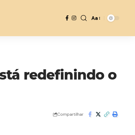
Aa
Font
Resizer
stá redefinindo o
Compartilhar