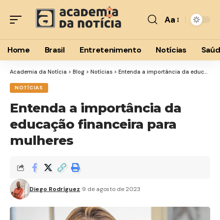
Aa
Font
Resizer
Home
Brasil
Entretenimento
Notícias
Saú
Academia da Notícia
>
Blog
>
Notícias
>
Entenda a importância da educação financeira para mulheres
NOTÍCIAS
Entenda a importância da
educação financeira para
mulheres
Diego Rodríguez
9 de agosto de 2023