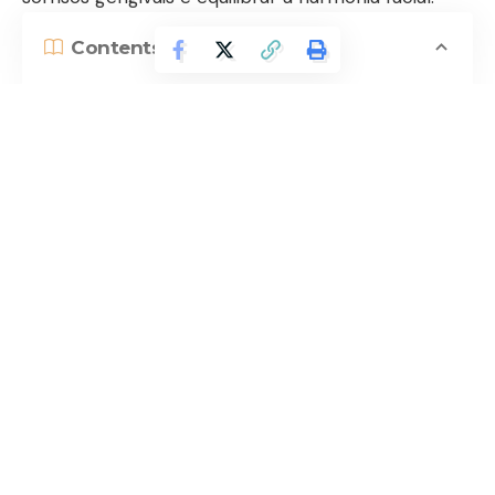
Contents
Quais são os benefícios estéticos do Botox na
odontologia?
O que considerar antes de optar pelo Botox
odontológico?
Continuar lendo
Uma revolução na funcionalidade e estética
odontológica
Neste artigo, exploraremos como o Botox dental
pode transformar vidas, sempre com dicas e
orientações da especialista.
Como o Botox pode ajudar em tratamentos
odontológicos?
O Botox tem aplicações importantes no
tratamento de disfunções temporomandibulares